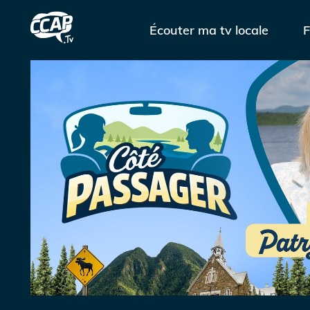
Écouter ma tv locale
F