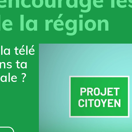
de la région
la télé
ns ta
ale ?