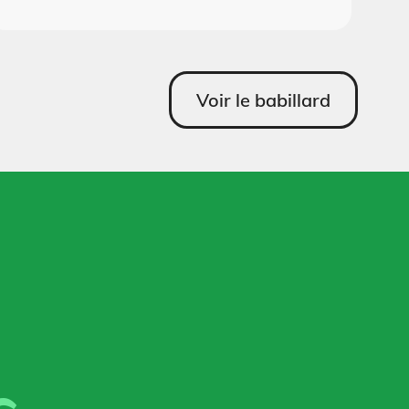
Voir le babillard
s