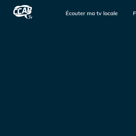
Écouter ma tv locale
F
À propos
Votre avis
FAQ