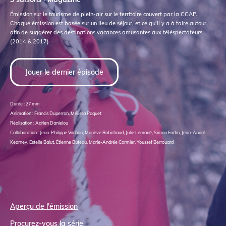
Émission sur le tourisme de plein-air sur le territoire couvert par la CCAP.
Chaque émission est basée sur un lieu de séjour, et ce qu’il y a à faire autour,
afin de suggérer des destinations vacances amusantes aux téléspectateurs.
(2014 & 2017)
Jouer le dernier épisode
Durée : 27 min
Animation : Francis Duperron, Mélissa Paquet
Réalisation : Adrien Danielou
Collaboration : Jean-Philippe Vachon, Mariève Robichaud, Julie Lemarié, Simon Fortin, Jean-André
Kearney, Estelle Balut, Étienne Buteau, Marie-Andrée Cormier, Youssef Berrouard
Aperçu de l'émission
Procurez-vous la série