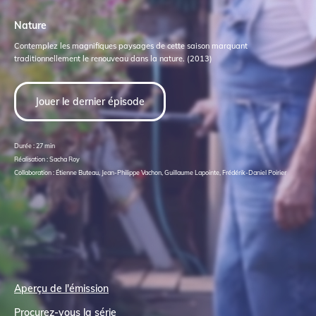
Nature
Contemplez les magnifiques paysages de cette saison marquant
traditionnellement le renouveau dans la nature. (2013)
Jouer le dernier épisode
Durée : 27 min
Réalisation : Sacha Roy
Collaboration : Étienne Buteau, Jean-Philippe Vachon, Guillaume Lapointe, Frédérik-Daniel Poirier
Aperçu de l'émission
Procurez-vous la série