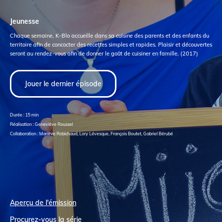
Jeunesse
Chaque semaine, K-Blo accueille dans sa cuisine des parents et des enfants du
territoire afin de concocter des recettes simples et rapides. Plaisir et découvertes
seront au rendez-vous afin de donner le goût de cuisiner en famille. (2017)
Jouer le dernier épisode
Durée : 15 min
Réalisation : Geneviève Roussel
Collaboration : Mariève Robichaud, Lory Lévesque, François Boutet, Gabriel Bérubé
Aperçu de l'émission
Procurez-vous la série