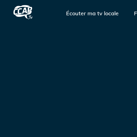
Écouter ma tv locale
F
À propos
Votre avis
FAQ